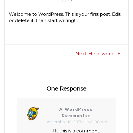
Welcome to WordPress. This is your first post. Edit
or delete it, then start writing!
Navegación
Next
Next:
Hello world!
post:
de
entradas
One Response
A WordPress
Commenter
noviembre 10, 2017 a las 2:08 pm
Hi, this is a comment.