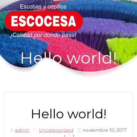
Skip
to
content
Hello world!
Hello world!
admin
Uncategorized
noviembre 10, 2017
|
1